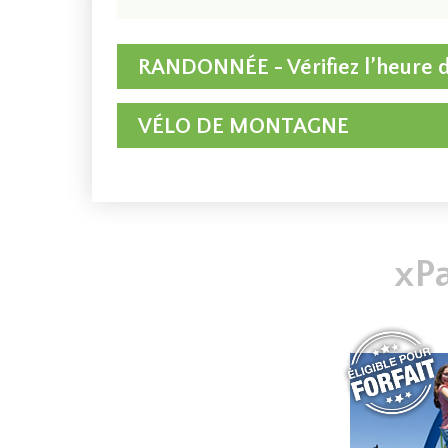
RANDONNÉE - Vérifiez l’heure de
VÉLO DE MONTAGNE
xP
BILLETS JOURNALIERS
ACCÈS QUOTIDIEN RANDONNÉE 2026
BILLETS JOURNALIERS