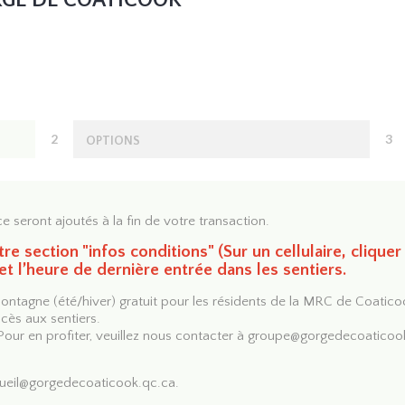
RGE DE COATICOOK
2
3
OPTIONS
ce seront ajoutés à la fin de votre transaction.
e section "infos conditions" (Sur un cellulaire, cliquer
 et l’heure de dernière entrée dans les sentiers.
ntagne (été/hiver) gratuit pour les résidents de la MRC de Coatico
ccès aux sentiers.
Pour en profiter, veuillez nous contacter à
groupe@gorgedecoaticoo
ueil@gorgedecoaticook.qc.ca
.