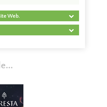
site Web.
...
−
+
9,02 $