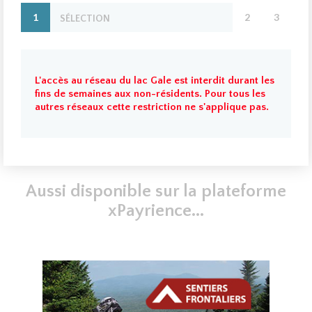
1
2
3
Retrouvez sur un seul
SÉLECTION
OPTION
R
site toutes les activités saisonnières et obtenez les
informations pertinentes qui vous feront vivre une
expérience personnalisée. Réservez votre forfait et
obtenez directement sur votre mobile une confirmation de
L'accès au réseau du lac Gale est interdit durant les
votre contribution.
fins de semaines aux non-résidents. Pour tous les
autres réseaux cette restriction ne s'applique pas.
Aussi disponible sur la plateforme
xPayrience...