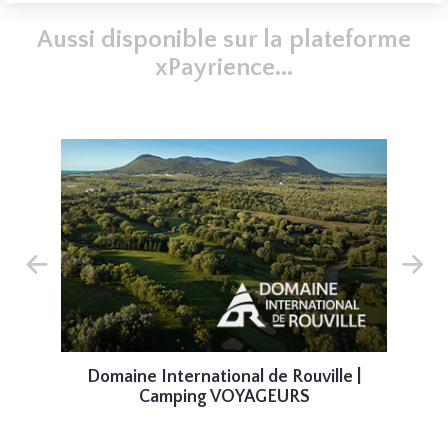
Aussi disponible sur la plateforme
xPayrience...
e |
Domaine International de Rouville |
D
Camping VOYAGEURS