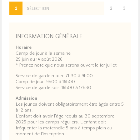
MISSION DU CAMP
SITE WEB COMPLET
1
2
3
DE JOUR
SÉLECTION
OPTION
R
Bienvenue au Camp
de Jour du Domaine international de Rouville !
Nous sommes ravis de vous présenter notre nouveau
INFORMATION GÉNÉRALE
camp, conçu spécialement pour les jeunes de 5 à 12 ans.
Notre mission est simple : faire bouger et socialiser les
Horaire
enfants à travers des activités ludiques, sportives et
Camp de jour à la semaine
créatives. Au cœur de la nature, le Domaine de Rouville
29 juin au 14 août 2026
devient leur terrain de jeux idéal, offrant une multitude
* Prenez note que nous serons ouvert le 1er juillet
d'emplacements tels que l'aquaparc, les plages et les
Service de garde matin: 7h30 à 9h00
lacs, ainsi que des activités palpitantes comme les
Camp de jour: 9h00 à 16h00
pédalos, le wibbit et divers terrains sportifs.
Service de garde soir: 16h00 à 17h30
Nous croyons fermement que chaque enfant mérite de
Admission
s'épanouir dans un environnement stimulant et convivial.
Les jeunes doivent obligatoirement être âgés entre 5
C'est pourquoi notre camp de jour est ouvert à tous.
à 12 ans.
L'enfant doit avoir l'âge requis au 30 septembre
Rejoignez-nous pour une aventure inoubliable où le plaisir
2025 pour les camps réguliers. L'enfant doit
et l'amitié sont au rendez-vous ! Nous avons hâte de vous
fréquenter la maternelle 5 ans à temps plein au
accueillir et de partager des moments mémorables
moment de l'inscription.
ensemble.