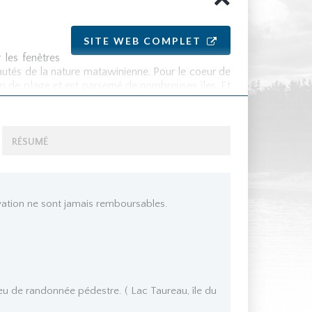
SITE WEB COMPLET
 les fenêtres
autés de la nature matawinienne. Pour le coeur de
 km de plage et est parsemé de nombreuses îles. Et
 Saint-Donat et le lac Archambault.
sécurité à bord. Aussi les matelots pourront vous
RÉSUMÉ
ervation ne sont jamais remboursables.
peu de randonnée pédestre. ( Lac Taureau, île du