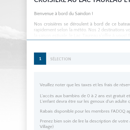
CROISIÈRE AU LAC TAUREAU E
Bienvenue à bord du Saindon !
Nos croisières se déroulent à bord de ce batea
rapidement selon la météo. Nos 2 destinations vo
la saison estivale, le Lac Taureau s'offre à vous
pour terminer l'été et célébrer les couleurs d'aut
Nos capitaines et matelots détiennent toutes les
raconter des histoires et interpréter l’environnem
1
SÉLECTION
Veuillez noter que les taxes et les frais de rés
L'accès aux bambins de 0 à 2 ans est gratuit et
L'enfant devra être sur les genoux d'un adulte 
Rabais disponible pour les membres FADOQ app
Prenez bien soin de lire la description de votr
Village)