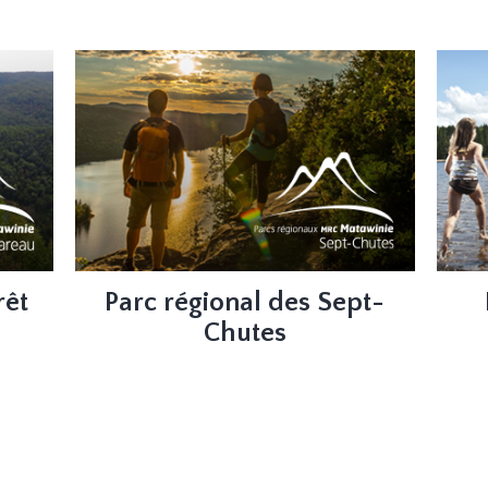
la prochaine section. Départ du jeudi au dimanche à partir 
llet adulte
Pour noliser le bateau ( événement privé), nous pouvons s
au 1-866-266-2730
llet enfant
rêt
Parc régional des Sept-
Chutes