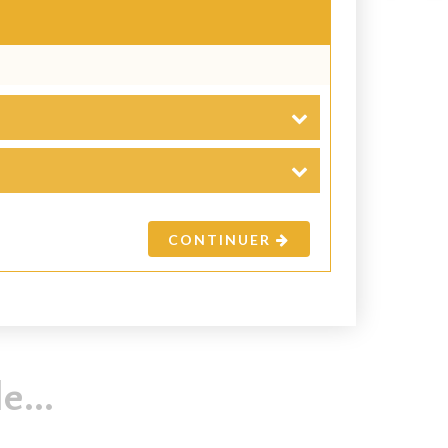
−
+
8,16 $
−
+
12,48 $
CONTINUER
−
+
42,77 $
...
−
+
64,41 $