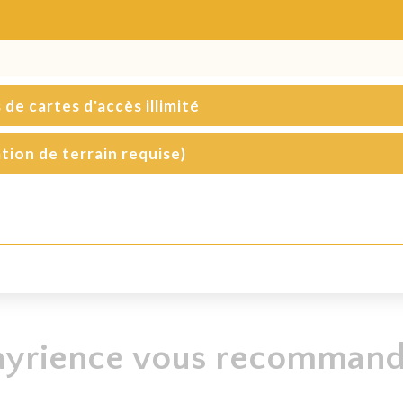
de cartes d'accès illimité
ation de terrain requise)
es. Les séances se déroulent les dimanches du 28 juin 2026 au 16 août
ivité se déroule à la salle Maurice-Robillard.
es. Les séances se déroulent les dimanches du 28 juin 2026 au 16 août
tivité se déroule à la salle Maurice-Robillard. Le billet donne accès au site
urée de 2 heures, incluant le temps de l'activité, de préparation et de
sponibles. Les séances se déroulent les dimanches du 28 juin 2026 au 16
l'activité se déroule à la salle Maurice-Robillard.
ayrience vous recommande
sponibles. Les séances se déroulent les dimanches du 28 juin 2026 au 16