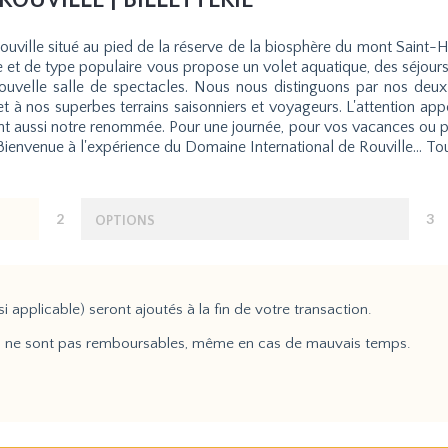
OUVILLE | BILLETTERIE
uville situé au pied de la réserve de la biosphère du mont Saint-Hi
ale et de type populaire vous propose un volet aquatique, des séjour
ouvelle salle de spectacles. Nous nous distinguons par nos deu
t à nos superbes terrains saisonniers et voyageurs. L'attention app
 aussi notre renommée. Pour une journée, pour vos vacances ou pou
envenue à l'expérience du Domaine International de Rouville… Tout
2
3
OPTIONS
si applicable) seront ajoutés à la fin de votre transaction.
iers ne sont pas remboursables, même en cas de mauvais temps.