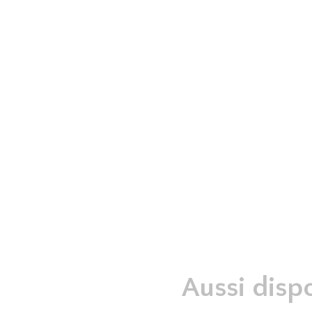
août 2026 à la plage du petit lac. En cas de pluie,
site du Domaine International de Rouville pour u
de sortie.
Aussi disp