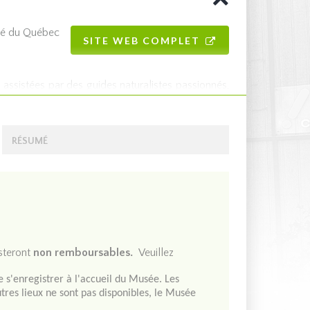
ité du Québec
SITE WEB COMPLET
 assistées par des guides naturalistes passionnés,
es à l'importance d'une saine cohabitation avec la
RÉSUMÉ
esteront
non remboursables.
Veuillez
ère de glace et dinosaures), au couloir du marais
quatique du Québec.
e s'enregistrer à l'accueil du Musée. Les
utres lieux ne sont pas disponibles, le Musée
Une collection d'animaux naturalisés est observable