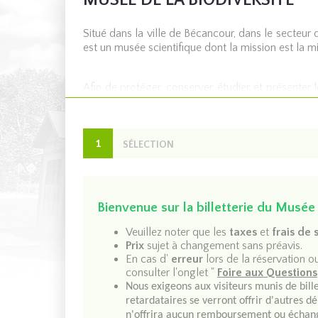
MUSÉE DE LA BIODIVERSITÉ
Situé dans la ville de Bécancour, dans le secteu
est un musée scientifique dont la mission est la m
Afin de protéger, conserver, étudier et présenter
ainsi que des activités quotidiennes, des ateliers 
C'est grâce à cette approche humaine que le musée
1
SÉLECTION
nature et le règne animal.
Actuellement, voici les EXPOSITIONS et les ACTI
Bienvenue sur la billetterie du Musée 
à l'INTÉRIEUR et à l'année :
Veuillez noter que les
taxes
et
frais de 
Prix
​​sujet à changement sans préavis.
Circuit Explo-Découverte
En cas d'
erreur
lors de la réservation o
Explorez et découvrez les salles du musée à votr
consulter l'onglet "
Foire aux
Questions
avec les reptiles et les amphibiens, ainsi qu'à l
Nous exigeons aux visiteurs munis de bill
retardataires se verront offrir d'autres d
Salle des Sens
n'offrira aucun remboursement ou échan
Découvrez la nature sous un nouvel angle, en utili