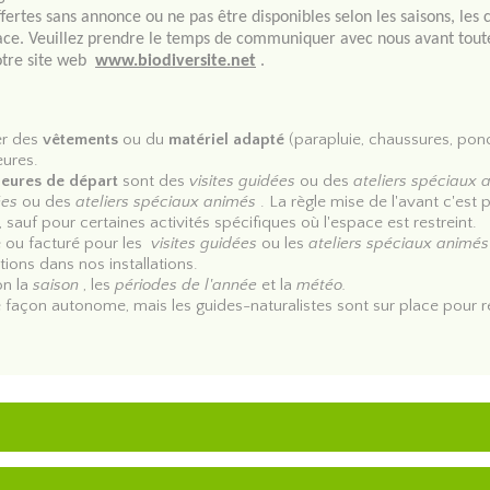
fertes sans annonce ou ne pas être disponibles selon les saisons, les
s spécimens.
lace. Veuillez prendre le temps de communiquer avec nous avant toute
notre site web
www.biodiversite.net
.
s ans. Les pieuvres, les calmars et les méduses fascinent l'homm
s sur leur rôle essentiel dans la biodiversité marine et l'histoire nat
er des
vêtements
ou du
matériel adapté
(parapluie, chaussures, ponch
ieures.
heures de départ
sont des
visites guidées
ou des
ateliers spéciaux 
ées
ou des
ateliers spéciaux animés
. La règle mise de l'avant c'est pr
otégés du Musée de la Biodiversité ! Marmotte, renards, ratons l
, sauf pour certaines activités spécifiques où l'espace est restreint.
iologie et leurs caractéristiques spécifiques.
é ou facturé pour les
visites guidées
ou les
ateliers spéciaux animés
tions dans nos installations.
t être vus qu'en visite guidée afin de modérer leurs contacts ave
on la
saison
, les
périodes de l'année
et la
météo.
age. Les horaires de visites varient selon la saison, la période de 
e façon autonome, mais les guides-naturalistes sont sur place pour ré
écosystèmes de notre forêt comme la prucheraie, l'érablière, le sen
plantes et de champignons sont observables tout au long de la belle 
fertes selon la saison et pendant des activités spéciales.
ns des pommes et de la météo, il est possible de venir faire de l'