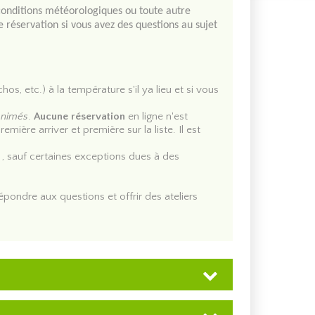
 conditions météorologiques ou toute autre
 réservation si vous avez des questions au sujet
e depuis longtemps. Vous percerez les secrets de
urelle et culturelle du Canada.
os, etc.) à la température s'il ya lieu et si vous
animés
.
Aucune réservation
en ligne n'est
emière arriver et première sur la liste. Il est
aveurs, oiseaux de proie et bien plus attend de
, sauf certaines exceptions dues à des
c les humains et pour sensibiliser les visiteurs
l'année et la météo.
pondre aux questions et offrir des ateliers
tier des mousses et la friche, ainsi que plusieurs
saison.
autocueillette de pommes ou d'acheter directement