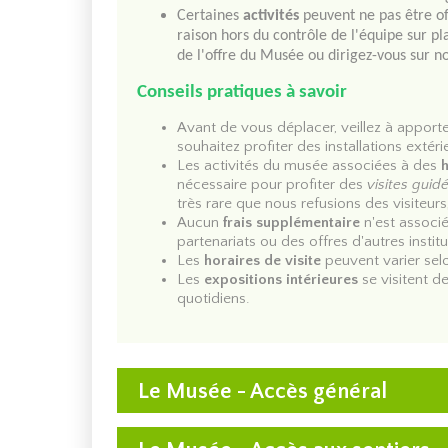
Certaines
activités
peuvent ne pas être of
afin de découvrir la faune ailée et quelques autre
raison hors du contrôle de l'équipe sur p
Tentacules : un monde tentaculaire !
de l'offre du Musée ou dirigez-vous sur 
L'exposition temporaire du musée change tous le
Conseils pratiques à savoir
leur intelligence spectaculaire et en apprendrez plu
Avant de vous déplacer, veillez à apport
À l'EXTÉRIEUR et selon les saisons :
souhaitez profiter des installations extér
Les activités du musée associées à des
Faune urbaine, drôles de voisins! *
nécessaire pour profiter des
visites guid
De JUIN à OCTOBRE seulement. Rencontrez les pr
très rare que nous refusions des visiteurs
vous rencontrer pour parler de leur histoire, leur b
Aucun
frais
supplémentaire
n'est associ
partenariats ou des offres d'autres institu
*
Rescapés en tous genres, les animaux ne peuven
Les
horaires de visite
peuvent varier sel
sur leur réalité et leurs habitudes à l'état sauv
Les
expositions intérieures
se visitent d
quotidiens.
Sentiers pédestres *
À l'année, été comme hiver, découvrez différents 
milieux humides. Plusieurs variétés d'arbres, de 
* Des visites guidées de la forêt peuvent être of
Le Musée - Accès général
Verger *
De mi-septembre à mi-octobre, selon les conditio