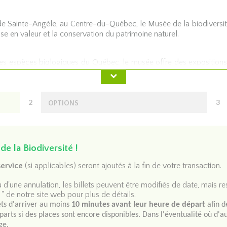
r de Sainte-Angèle, au Centre-du-Québec, le Musée de la biodivers
ise en valeur et la conservation du patrimoine naturel.
 les espèces biologiques du Québec, le musée offre des expositions
éducatifs et divers événements culturels tout au long de l'année.
 vise à promouvoir, sensibiliser et éduquer les jeunes et les adult
2
3
OPTIONS
VITÉS offertes :
de la Biodiversité !
service
(si applicables) seront ajoutés à la fin de votre transaction.
u d'une annulation, les billets peuvent être modifiés de date, mais r
e rythme. Donne accès à l'exposition sur la préhistoire (caverne, 
"
de notre site web pour plus de détails.
a salle des aquariums avec nos poissons et de notre grande tortue a
ets d'arriver au moins
10 minutes avant leur heure de départ
afin d
éparts si des places sont encore disponibles. Dans l'éventualité où d'a
ge.
sant quatre de vos sens, soit le toucher, l'odorat, la vue et l'ouïe. 