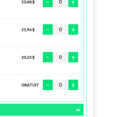
−
+
23,48 $
−
+
21,96 $
−
+
20,23 $
−
+
GRATUIT