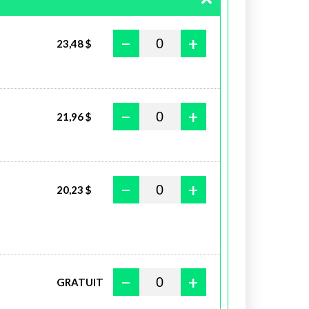
−
+
23,48 $
−
+
21,96 $
−
+
20,23 $
−
+
GRATUIT