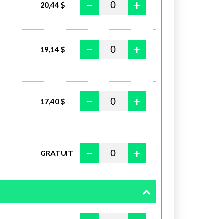
−
+
20,44 $
−
+
19,14 $
−
+
17,40 $
−
+
GRATUIT