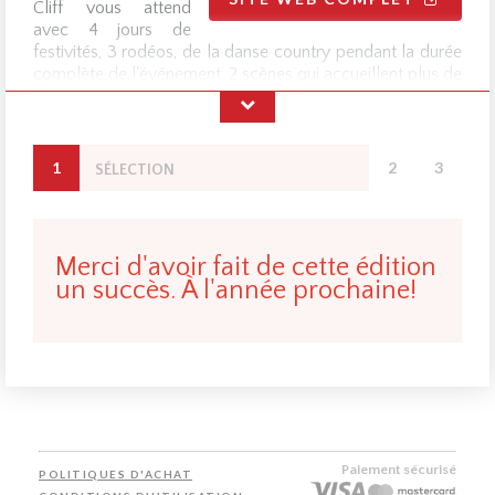
Cliff vous attend
avec 4 jours de
festivités, 3 rodéos, de la danse country pendant la durée
complète de l'événement, 2 scènes qui accueillent plus de
10 spectacles de musique d'artistes country, plus de 350
compétiteurs de partout à travers le monde, plus de 200
bénévoles, des spectacles pour toute la famille, plus de
300 campings et plus encore ! Consultez notre
site Web
1
2
3
SÉLECTION
OPTION
R
pour en connaitre davantage.
Merci d'avoir fait de cette édition
un succès. À l'année prochaine!
Paiement sécurisé
POLITIQUES D'ACHAT