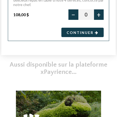
délicieux repas en table d'hôte 4 services, concocté par
notre chef.
−
+
108,00 $
CONTINUER
Aussi disponible sur la plateforme
xPayrience...