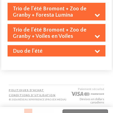
Trio de l'été Bromont + Zoo de
Granby + Foresta Lumina
Trio de l'été Bromont + Zoo de
Granby + Voiles en Voiles
Duo de l'été
Paiement sécurisé
POLITIQUES D'ACHAT
3 ans et plus
CONDITIONS D'UTILISATION
Devises en dollars
© 2026 RÉSEAU XPAYRIENCE (PROJEX MEDIA)
canadiens
Le forfait est valide pour la saison 2026.