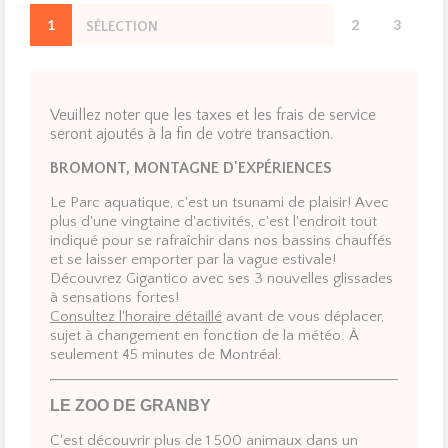
L’été c’est fait pour s’amuser et passer du bon temps en
1
2
3
famille et entre amis! Venez vivres des moments
SÉLECTION
OPTION
R
inoubliables à Foresta Lumina, au Zoo de Granby, à Voiles
en voiles et au Parc aquatique de Bromont.
Veuillez noter que les taxes et les frais de service
seront ajoutés à la fin de votre transaction.
BROMONT, MONTAGNE D'EXPÉRIENCES
Le Parc aquatique, c'est un tsunami de plaisir! Avec
plus d'une vingtaine d'activités, c'est l'endroit tout
indiqué pour se rafraîchir dans nos bassins chauffés
et se laisser emporter par la vague estivale!
Découvrez Gigantico avec ses 3 nouvelles glissades
à sensations fortes!
Consultez l'horaire détaillé
avant de vous déplacer,
sujet à changement en fonction de la météo. À
seulement 45 minutes de Montréal.
LE ZOO DE GRANBY
C'est découvrir plus de 1 500 animaux dans un